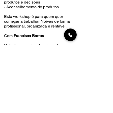
produtos e decisões
- Aconselhamento de produtos
Este workshop é para quem quer
começar a trabalhar Noivas de forma
profissional, organizada e rentável.
Com
Francisca Barros
Referência nacional na área da
maquilhagem de Noivas (também nossa
ex-aluna), com experiência e foco no
Natural Glam área muito requisitada por
Noivas
LOCAL: MAKE:UP ARTIST SCHOOL
HORÀRIO: 10h - 18h
VALOR: 200 euros
INSCRIÇÂO:
50%, 100 euros a
descontar no valor final
INSCRIÇÂO AQUI: